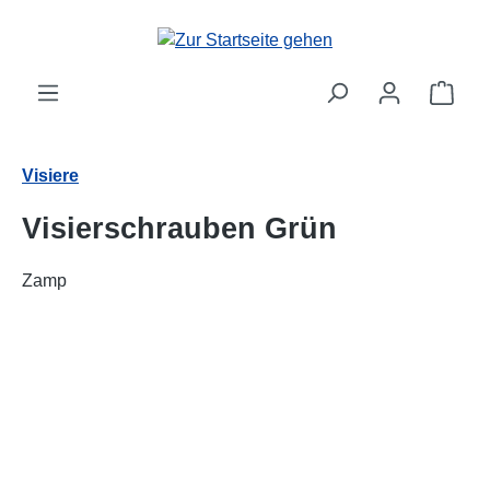
alt springen
Ware
Visiere
Visierschrauben Grün
Zamp
Bildergalerie überspringen