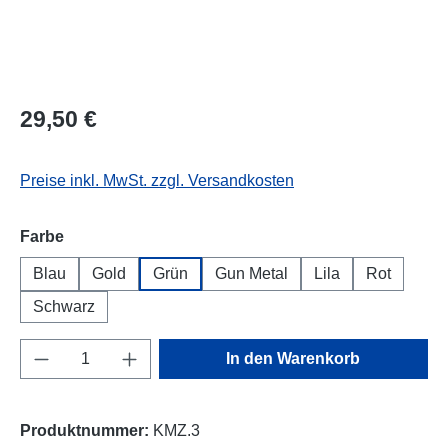
29,50 €
Preise inkl. MwSt. zzgl. Versandkosten
auswählen
Farbe
Blau
Gold
Grün
Gun Metal
Lila
Rot
Schwarz
Produkt Anzahl: Gib den gewünschten Wert e
In den Warenkorb
Produktnummer:
KMZ.3