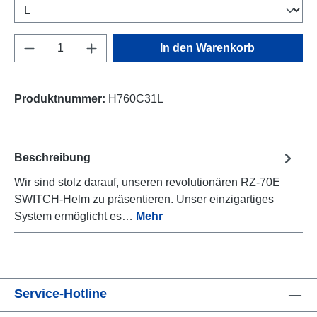
Produkt Anzahl: Gib den gewünschten Wert e
In den Warenkorb
Produktnummer:
H760C31L
Beschreibung
Wir sind stolz darauf, unseren revolutionären RZ-70E
SWITCH-Helm zu präsentieren. Unser einzigartiges
System ermöglicht es…
Mehr
Service-Hotline