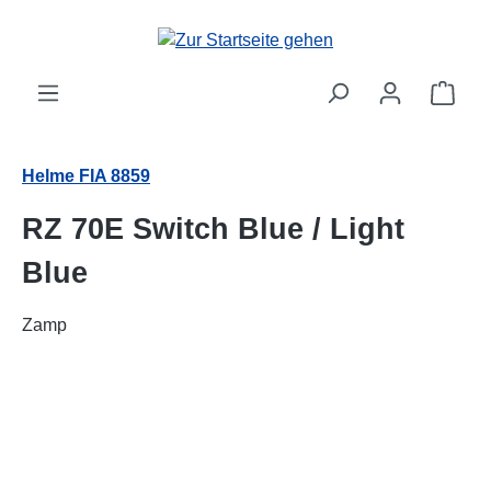
alt springen
Ware
Helme FIA 8859
RZ 70E Switch Blue / Light
Blue
Zamp
Bildergalerie überspringen