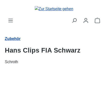
alt springen
Ware
Zubehör
Hans Clips FIA Schwarz
Schroth
Bildergalerie überspringen