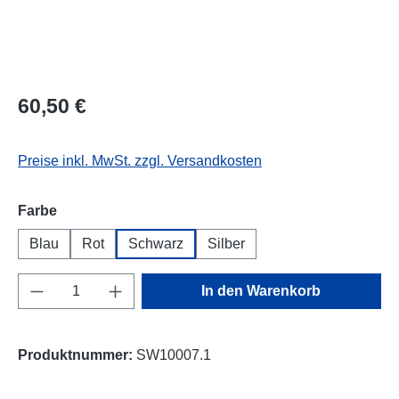
60,50 €
Preise inkl. MwSt. zzgl. Versandkosten
auswählen
Farbe
Blau
Rot
Schwarz
Silber
Produkt Anzahl: Gib den gewünschten Wert e
In den Warenkorb
Produktnummer:
SW10007.1